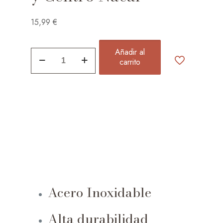
15,99
€
Añadir al
Collar
carrito
Reloj
Romano
y
Centro
Nacar
quantity
Acero Inoxidable
Alta durabilidad