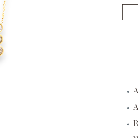
Collar
Con
Tres
Brillan
quanti
A
A
R