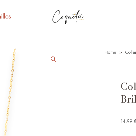
illos
Home
>
Colla
Col
Bri
14,99