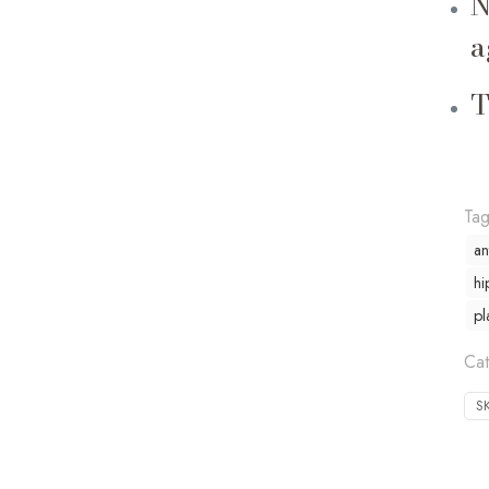
N
a
T
Ta
an
hi
pl
Ca
S