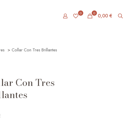
0
0
0,00 €
res
>
Collar Con Tres Brillantes
lar Con Tres
llantes
€