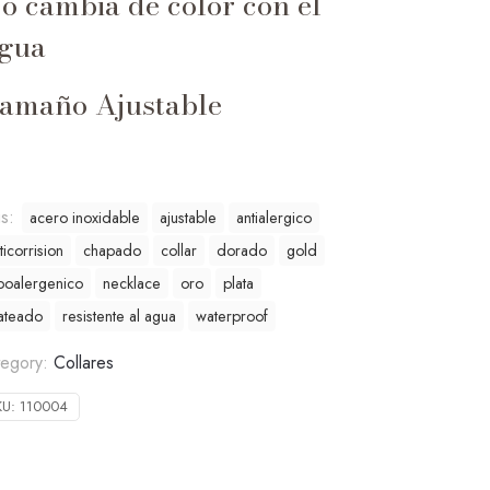
o cambia de color con el
gua
amaño Ajustable
gs:
acero inoxidable
ajustable
antialergico
ticorrision
chapado
collar
dorado
gold
poalergenico
necklace
oro
plata
ateado
resistente al agua
waterproof
tegory:
Collares
KU:
110004