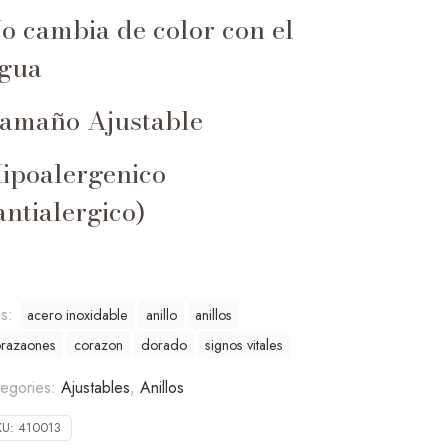
o cambia de color con el
gua
amaño Ajustable
ipoalergenico
antialergico)
gs:
acero inoxidable
anillo
anillos
razaones
corazon
dorado
signos vitales
egories:
Ajustables
,
Anillos
KU:
410013