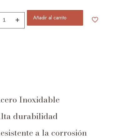
Añadir al carrito
on
ty
cero Inoxidable
lta durabilidad
esistente a la corrosión