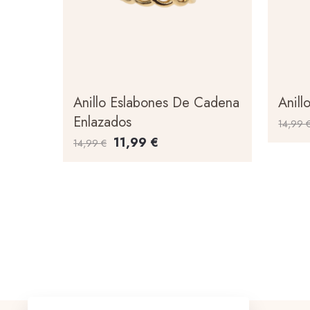
Anillo Eslabones De Cadena
Anill
Enlazados
14,99
11,99
€
14,99
€