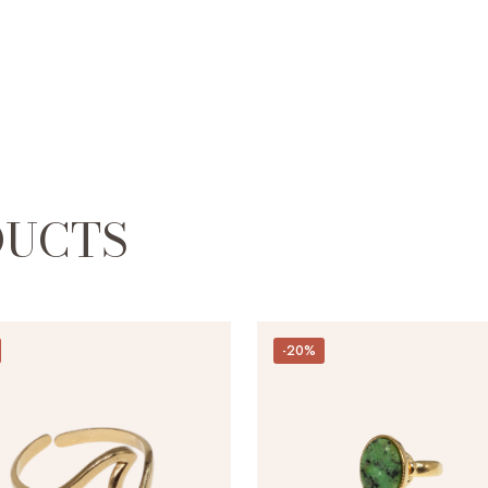
DUCTS
-20%