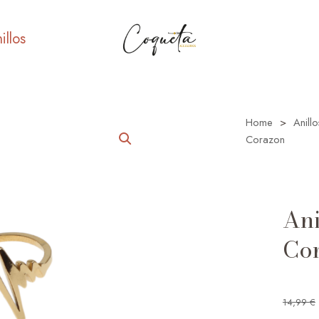
illos
Home
>
Anillo
Corazon
Ani
Co
14,99
€