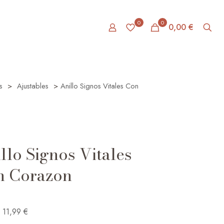
0
0
0,00 €
s
>
Ajustables
>
Anillo Signos Vitales Con
llo Signos Vitales
n Corazon
11,99
€