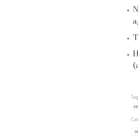
N
a
T
H
(
Ta
co
Cat
S