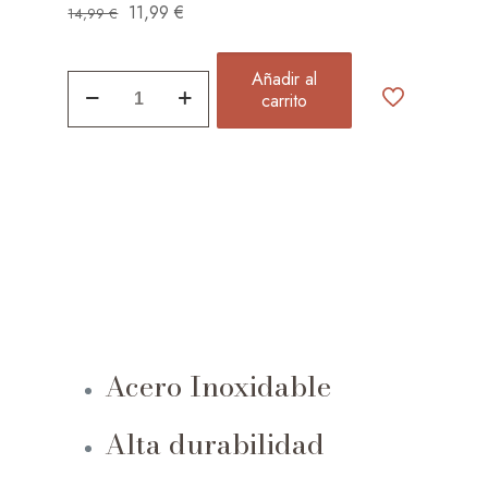
11,99
€
14,99
€
Añadir al
Anillo
carrito
Con
Piedra
Natural
Verde
quantity
Acero Inoxidable
Alta durabilidad