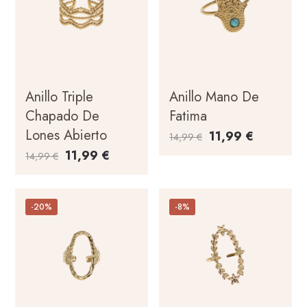
Anillo Triple
Anillo Mano De
Chapado De
Fatima
Lones Abierto
11,99
€
14,99
€
11,99
€
14,99
€
-20%
-8%