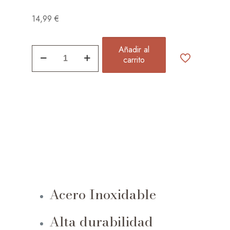
14,99
€
Añadir al
Estrellas
carrito
y
Flor
De
Colores
quantity
Acero Inoxidable
Alta durabilidad