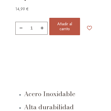
14,99
€
Añadir al
Collar
carrito
Tres
Aros
Separados
quantity
Acero Inoxidable
Alta durabilidad