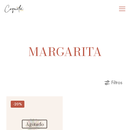
MARGARITA
Filtros
-20%
Agotado